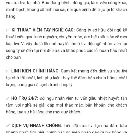
vụ sửa tivi tại nhà. Báo đúng bệnh, đúng giá, làm việc công khai,
minh bạch, không cố tình nói sai, nói quá bệnh để trục lợi từ khách
hàng.
✅
KĨ THUẬT VIÊN TAY NGHỀ CAO:
Công ty sở hữu đội ngũ kỹ
thuật viên giàu kinh nghiệm, chuyên môn, am hiểu sâu sắc về mọi
loại tivi. Vì vậy dù là lỗi nhỏ hay lỗi lớn ở tivi đội ngũ nhân viên tại
công ty sẽ đến tại nơi để sửa và khắc phục các lỗi hoàn hảo nhất
cho bạn.
✅
LINH KIỆN CHÍNH HÃNG:
Cam kết mang đến dịch vụ sửa tivi
tại nhà tốt nhất, linh phụ kiện thay thế đảm bảo chính hãng, chất
lượng cùng giá cả cạnh tranh, hợp lý.
✅
HỖ TRỢ 24/7:
Đội ngũ nhân viên tư vấn giàu nhiệt huyết, tận
tâm với nghề sẽ giải đáp mọi thắc mắc, băn khoăn cho khách
hàng, tạo sự hài lòng cho mọi quý khách.
✅
DỊCH VỤ NHANH CHÓNG:
Tiến độ sửa tivi tại nhà đảm bảo
nhanh nhất, tìm hiểu chính xác nguyên nhân gây ra hư hỏng và