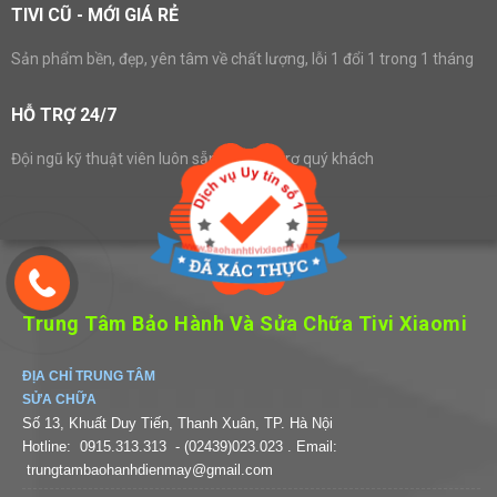
TIVI CŨ - MỚI GIÁ RẺ
Sản phẩm bền, đẹp, yên tâm về chất lượng, lỗi 1 đổi 1 trong 1 tháng
HỖ TRỢ 24/7
Đội ngũ kỹ thuật viên luôn sẵn sàng hỗ trợ quý khách
Trung Tâm Bảo Hành Và Sửa Chữa Tivi Xiaomi
ĐỊA CHỈ TRUNG TÂM
SỬA CHỮA
Số 13, Khuất Duy Tiến, Thanh Xuân, TP. Hà Nội
Hotline:
0915.313.313
- (02439)023.023
. Email:
trungtambaohanhdienmay@gmail.com