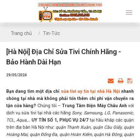
Trang chủ
Tin-Tức
[Hà Nội] Địa Chỉ Sửa Tivi Chính Hãng - Bảo Hành Dài Hạn
[Hà Nội] Địa Chỉ Sửa Tivi Chính Hãng -
Bảo Hành Dài Hạn
29/05/2024
Bạn đang tìm một địa chỉ
sửa tivi uy tín tại nhà Hà Nội
nhanh
chóng tại nhà mà không phải tốn thêm chi phí vận chuyển ra
tận cửa hàng?
Chúng tôi –
Trung Tâm Điện Máy Châu Anh
với
dịch vụ sửa tivi tại nhà các hãng
Sony, Samsung, LG, Panasonic,
TCL, Aqua,…
UY TÍN SỐ 1, PHỤC VỤ 24/7
tại hầu khắp các quận
trên địa bàn Hà Nội như:
quận Thanh Xuân, quận Cầu Giấy, quận
Hoàng Mai, quận Đống Đa, quận Hoàn Kiếm, quận Hà Đông, quận