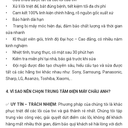
•
Xử lí lỗi triệt để, bắt đúng bệnh, tiết kiệm tối đa chi phí
•
Cam kết 100% linh kiện chính hãng, rõ nguồn gốc xuất xứ
•
Bảo hành dài hạn
•
Trang bị máy móc hiện đại, đảm bảo chất lượng và thời gian
sửa nhanh
•
Kĩ thuật viên giỏi, trình độ Đại học – Cao đẳng, có nhiều năm
kinh nghiệm
•
Nhiệt tình, trung thực, có mặt sau 30 phút hẹn
•
Kiểm tra miễn phí tại nhà, báo giá trước khi sửa
•
Đội ngũ được đào tạo chuyên sâu, hiểu cấu tạo và sửa được
tất cả các hãng tivi khác nhau như: Sony, Samsung, Panasonic,
Sharp, LG, Asanzo, Toshiba, Xiaomi,...
4. VÌ SAO NÊN CHỌN TRUNG TÂM ĐIỆN MÁY CHÂU ANH?
✅
UY TÍN – TRÁCH NHIỆM:
Phương pháp của chúng tôi là khắc
phục triệt để các lỗi của tivi và giá thành rẻ nhất. Chúng tôi tập
trung vào công việc, giải quyết dứt điểm các lỗi, không để khách
hàng mất nhiều thời gian, đảm bảo quý khách sẽ hài lòng với dịch