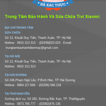
Trung Tâm Bảo Hành Và Sửa Chữa Tivi Xiaomi
ĐỊA CHỈ TRUNG TÂM
SỬA CHỮA
Số 13, Khuất Duy Tiến, Thanh Xuân, TP. Hà Nội
Hotline:
0915.313.313
- (02439)023.023
. Email:
trungtambaohanhdienmay@gmail.com
TẠI HÀ NỘI
Số 13, Khuất Duy Tiến, Thanh Xuân, TP. Hà Nội
Hotline:
0915.313.313
TẠI HẢI DƯƠNG
Số 246,Phạm Ngũ Lão, P.Bình Hàn, TP Hải Dương
Hotline:
0964.117.666
- (02206) 566.218
TẠI THÁI NGUYÊN
Xưởng dịch vụ: Số 282, Đường Bắc Kạn, TP. TháiNguyên
Hotline:
0973.785.777
- (02082)476.136