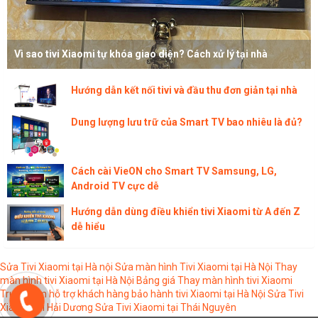
Vì sao tivi Xiaomi tự khóa giao diện? Cách xử lý tại nhà
Hướng dẫn kết nối tivi và đầu thu đơn giản tại nhà
Dung lượng lưu trữ của Smart TV bao nhiêu là đủ?
Cách cài VieON cho Smart TV Samsung, LG,
Android TV cực dễ
Hướng dẫn dùng điều khiển tivi Xiaomi từ A đến Z
dễ hiểu
Sửa Tivi Xiaomi tại Hà nội
Sửa màn hình Tivi Xiaomi tại Hà Nội
Thay
màn hình tivi Xiaomi tại Hà Nội
Bảng giá Thay màn hình tivi Xiaomi
Trung tâm hỗ trợ khách hàng bảo hành tivi Xiaomi tại Hà Nội
Sửa Tivi
Xiaomi tại Hải Dương
Sửa Tivi Xiaomi tại Thái Nguyên