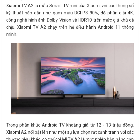
Xiaomi TV A2 là mẫu Smart TV mới của Xiaomi với các thông số
kỹ thuật hấp dẫn như gam màu DCI-P3 90%, độ phân giải 4K,
công nghệ hình ảnh Dolby Vision và HDR10 trên mức giá khá dễ
chịu. Xiaomi TV A2 chạy trên hệ điều hành Android 11 thông
minh.
Trong phân khúc Android TV khoảng giá từ 12 - 13 triệu đồng,
Xiaomi A2 nổi bật lên như một sự lựa chọn rất cạnh tranh với các
thương hiệu khác, có thể coi Mi TV A2 là một phiên bản nâng cấp