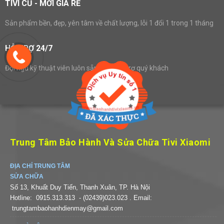
TIVI CŨ - MỚI GIÁ RẺ
Sản phẩm bền, đẹp, yên tâm về chất lượng, lỗi 1 đổi 1 trong 1 tháng
HỖ TRỢ 24/7
Đội ngũ kỹ thuật viên luôn sẵn sàng hỗ trợ quý khách
Trung Tâm Bảo Hành Và Sửa Chữa Tivi Xiaomi
ĐỊA CHỈ TRUNG TÂM
SỬA CHỮA
Số 13, Khuất Duy Tiến, Thanh Xuân, TP. Hà Nội
Hotline:
0915.313.313
- (02439)023.023
. Email:
trungtambaohanhdienmay@gmail.com