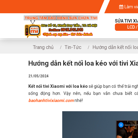
Làm vi
SỬA TIVI X
LCD /
Trang chủ
Tin-Tức
Hướng dẫn kết nối loa
Hướng dẫn kết nối loa kéo với tivi X
21/05/2024
Kết nối tivi Xiaomi với loa kéo
sẽ giúp bạn có thể trải n
sống động hơn. Vậy nên, nếu bạn vẫn chưa biết cá
baohanhtivixiaomi.com
nhé!