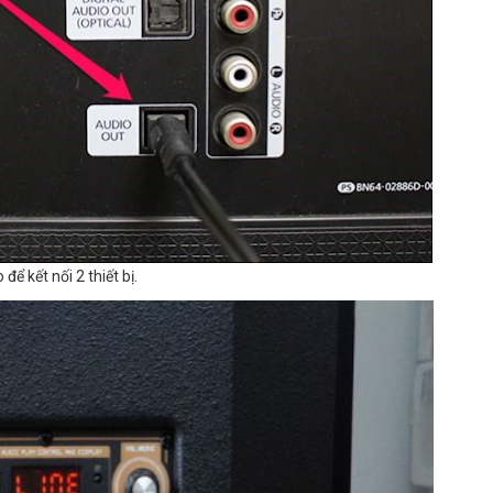
ể kết nối 2 thiết bị.