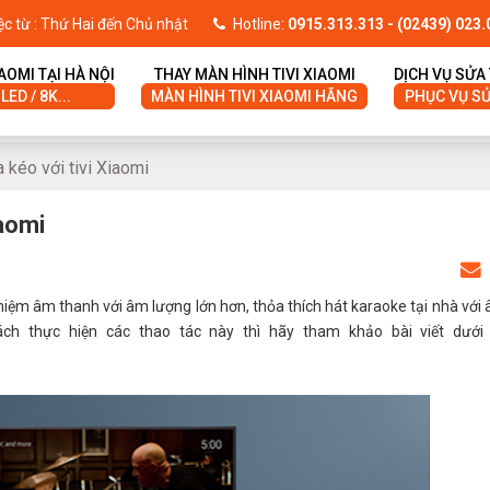
ệc từ : Thứ Hai đến Chủ nhật
Hotline:
0915.313.313
- (02439) 023.
IAOMI TẠI HÀ NỘI
THAY MÀN HÌNH TIVI XIAOMI
DỊCH VỤ SỬA 
 LED / 8K...
MÀN HÌNH TIVI XIAOMI HÃNG
PHỤC VỤ SỬA
 kéo với tivi Xiaomi
iaomi
ghiệm âm thanh với âm lượng lớn hơn, thỏa thích hát karaoke tại nhà với
ch thực hiện các thao tác này thì hãy tham khảo bài viết dưới