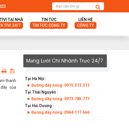
023
TIVI TẠI NHÀ
TIN TỨC
LIÊN HỆ
 TIVI 24/7
TIN TỨC CÔNG TY
CÔNG TY
Mạng Lưới Chi Nhánh Trực 24/7
Tại Hà Nội :
 âm thanh
Đường dây nóng: 0915.313.313
 đây của
Tại Thái Nguyên :
Đường dây nóng: 0973.785.777
Tại Hải Dương :
Đường dây nóng: 0964.117.666