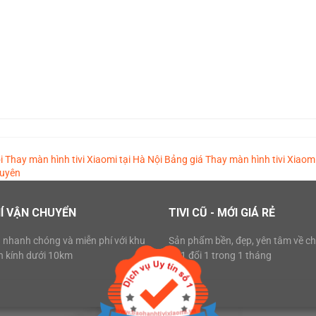
i
Thay màn hình tivi Xiaomi tại Hà Nội
Bảng giá Thay màn hình tivi Xiaom
guyên
Í VẬN CHUYỂN
TIVI CŨ - MỚI GIÁ RẺ
 nhanh chóng và miễn phí với khu
Sản phẩm bền, đẹp, yên tâm về ch
n kính dưới 10km
lỗi 1 đổi 1 trong 1 tháng