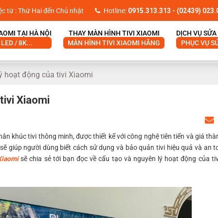
ệc từ : Thứ Hai đến Chủ nhật
Hotline:
0915.313.313
- (02439) 023.
IAOMI TẠI HÀ NỘI
THAY MÀN HÌNH TIVI XIAOMI
DỊCH VỤ SỬA 
 LED / 8K...
MÀN HÌNH TIVI XIAOMI HÃNG
PHỤC VỤ SỬ
ý hoạt động của tivi Xiaomi
tivi Xiaomi
n khúc tivi thông minh, được thiết kế với công nghệ tiên tiến và giá thà
sẽ giúp người dùng biết cách sử dụng và bảo quản tivi hiệu quả và an t
Xiaomi
sẽ chia sẻ tới bạn đọc về cấu tạo và nguyên lý hoạt động của tiv