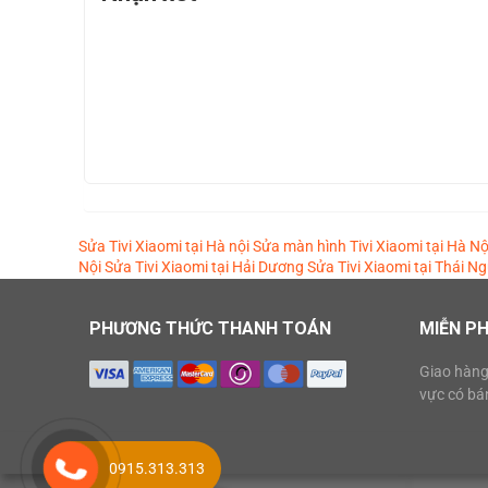
Sửa Tivi Xiaomi tại Hà nội
Sửa màn hình Tivi Xiaomi tại Hà Nộ
Nội
Sửa Tivi Xiaomi tại Hải Dương
Sửa Tivi Xiaomi tại Thái N
PHƯƠNG THỨC THANH TOÁN
MIỄN PH
Giao hàng
vực có bá
0915.313.313