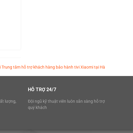
i
Trung tâm hỗ trợ khách hàng bảo hành tivi Xiaomi tại Hà
HỖ TRỢ 24/7
ất lượng,
Đội ngũ kỹ thuật viên luôn sẵn sàng hỗ trợ
quý khách