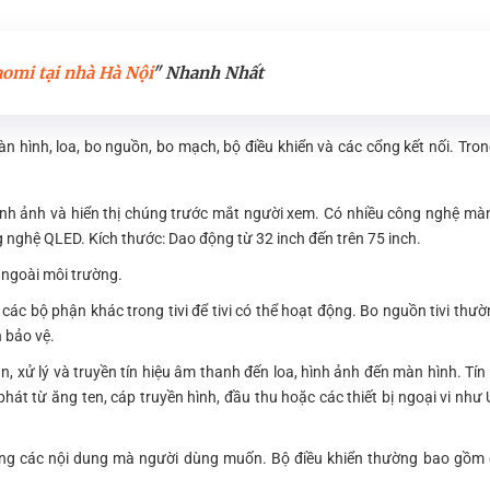
aomi tại nhà Hà Nội
" Nhanh Nhất
hình, loa, bo nguồn, bo mạch, bộ điều khiển và các cổng kết nối. Tron
nh ảnh và hiển thị chúng trước mắt người xem. Có nhiều công nghệ màn 
 nghệ QLED. Kích thước: Dao động từ 32 inch đến trên 75 inch.
 ngoài môi trường.
ác bộ phận khác trong tivi để tivi có thể hoạt động. Bo nguồn tivi thư
 bảo vệ.
, xử lý và truyền tín hiệu âm thanh đến loa, hình ảnh đến màn hình. Tín 
át từ ăng ten, cáp truyền hình, đầu thu hoặc các thiết bị ngoại vi như
đúng các nội dung mà người dùng muốn. Bộ điều khiển thường bao gồm