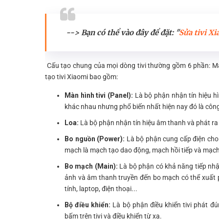
--> Bạn có thể vào đây để đặt: "
Sửa tivi Xi
Cấu tạo chung của mọi dòng tivi thường gồm 6 phần: Màn 
tạo tivi Xiaomi bao gồm:
Màn hình tivi (Panel):
Là bộ phận nhận tín hiệu hì
khác nhau nhưng phổ biến nhất hiện nay đó là công
Loa:
Là bộ phận nhận tín hiệu âm thanh và phát ra
Bo nguồn (Power):
Là bộ phận cung cấp điện cho c
mạch là mạch tạo dao động, mạch hồi tiếp và mạch
Bo mạch (Main):
Là bộ phận có khả năng tiếp nhận
ảnh và âm thanh truyền đến bo mạch có thể xuất ph
tính, laptop, điện thoại...
Bộ điều khiển:
Là bộ phận điều khiển tivi phát 
bấm trên tivi và điều khiển từ xa.