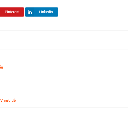
Pinterest
Linkedin
ểu
TV cực dễ