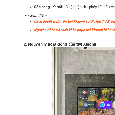
Các cổng kết nối:
Là bộ phận cho phép kết nối tivi 
>>> Xem thêm:
Cách duyệt web trên tivi Xiaomi với Puffin TV Bro
Nguyên nhân và cách khắc phục tivi Xiaomi bị lưu 
2. Nguyên lý hoạt động của tivi Xiaomi