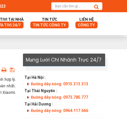
023
TIVI TẠI NHÀ
TIN TỨC
LIÊN HỆ
A TIVI 24/7
TIN TỨC CÔNG TY
CÔNG TY
Mạng Lưới Chi Nhánh Trực 24/7
Tại Hà Nội :
nh hợp lý.
Đường dây nóng: 0915.313.313
oàn nhất.
Tại Thái Nguyên :
i Xiaomi.
Đường dây nóng: 0973.785.777
Tại Hải Dương :
Đường dây nóng: 0964.117.666