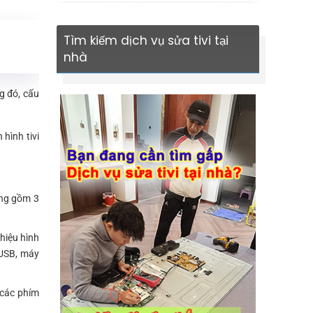
Tìm kiếm dịch vụ sửa tivi tại
nhà
g đó, cấu
hình tivi
ờng gồm 3
hiệu hình
 USB, máy
 các phím