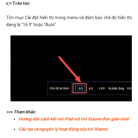
👉 Trên tivi:
Tìm mục Cài đặt hiển thị trong menu và đảm bảo chế độ hiển thị
đang là “16:9” hoặc “Auto”.
>>> Tham khảo:
Hướng dẫn cách kết nối iPad với tivi Xiaomi đơn giản nhất
Cấu tạo và nguyên lý hoạt động của tivi Xiaomi