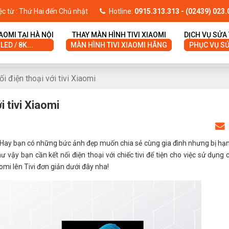
ệc từ : Thứ Hai đến Chủ nhật
Hotline:
0915.313.313
- (02439) 023.
IAOMI TẠI HÀ NỘI
THAY MÀN HÌNH TIVI XIAOMI
DỊCH VỤ SỬA 
 LED / 8K...
MÀN HÌNH TIVI XIAOMI HÃNG
PHỤC VỤ SỬA
i điện thoại với tivi Xiaomi
i tivi Xiaomi
? Hay bạn có những bức ảnh đẹp muốn chia sẻ cùng gia đình nhưng bị hạ
 vậy bạn cần kết nối điện thoại với chiếc tivi để tiện cho việc sử dụng 
omi lên Tivi đơn giản dưới đây nha!