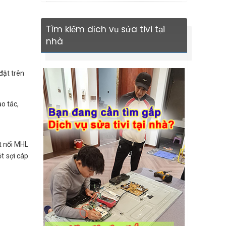
Tìm kiếm dịch vụ sửa tivi tại
nhà
 đặt trên
ao tác,
t nối MHL
ột sợi cáp