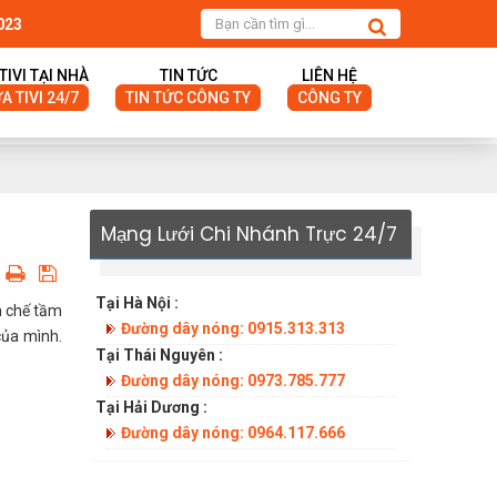
023
TIVI TẠI NHÀ
TIN TỨC
LIÊN HỆ
 TIVI 24/7
TIN TỨC CÔNG TY
CÔNG TY
Mạng Lưới Chi Nhánh Trực 24/7
Tại Hà Nội :
n chế tầm
Đường dây nóng: 0915.313.313
của mình.
Tại Thái Nguyên :
Đường dây nóng: 0973.785.777
Tại Hải Dương :
Đường dây nóng: 0964.117.666