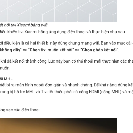
ết nối tivi Xiaomi bằng wifi
ều khiển tivi Xiaomi bằng ứng dụng điện thoại và thực hiện như sau.
 với điều kiện là cả hai thiết bị này dùng chung mạng wifi. Bạn vào mục cài
không dây
” => “
Chọn tivi muốn kết nối
” => “
Chọn ghép kết nối
”.
 khi đã kết nối thành công. Lúc này bạn có thể thoải mái thực hiện các th
 muốn.
nối MHL
thiết bị ra màn hình ngoài đơn giản và nhanh chóng. Để khả năng dùng kế
 trang bị hỗ trợ MHL và Tivi tối thiểu phải có cổng HDMI (cổng MHL) và m
ng sạc của điện thoại